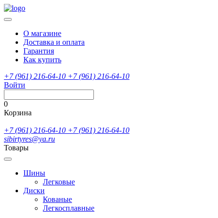
О магазине
Доставка и оплата
Гарантия
Как купить
+7 (961) 216-64-10
+7 (961) 216-64-10
Войти
0
Корзина
+7 (961) 216-64-10
+7 (961) 216-64-10
sibirtyres@ya.ru
Товары
Шины
Легковые
Диски
Кованые
Легкосплавные