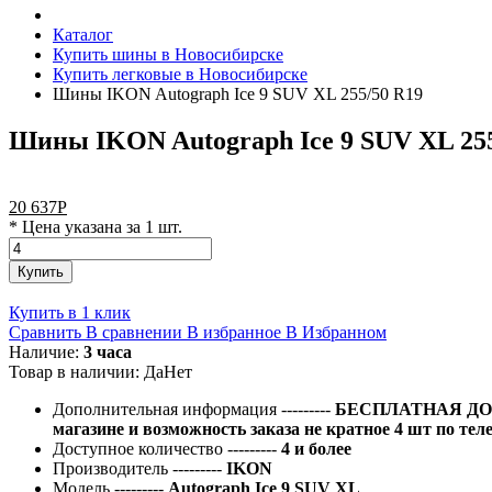
Каталог
Купить шины в Новосибирске
Купить легковые в Новосибирске
Шины IKON Autograph Ice 9 SUV XL 255/50 R19
Шины IKON Autograph Ice 9 SUV XL 255
20 637
Р
* Цена указана за 1 шт.
Купить
Купить в 1 клик
Сравнить
В сравнении
В избранное
В Избранном
Наличие:
3 часа
Товар в наличии:
Да
Нет
Дополнительная информация
---------
БЕСПЛАТНАЯ ДОС
магазине и возможность заказа не кратное 4 шт по тел
Доступное количество
---------
4 и более
Производитель
---------
IKON
Модель
---------
Autograph Ice 9 SUV XL