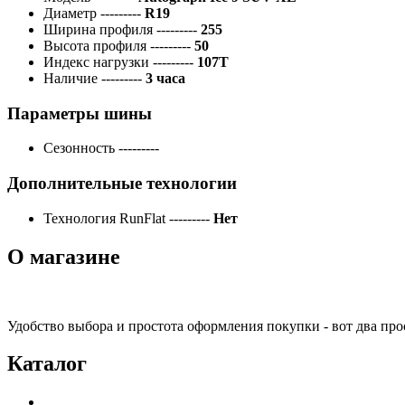
Диаметр
---------
R19
Ширина профиля
---------
255
Высота профиля
---------
50
Индекс нагрузки
---------
107T
Наличие
---------
3 часа
Параметры шины
Сезонность
---------
Дополнительные технологии
Технология RunFlat
---------
Нет
О магазине
Удобство выбора и простота оформления покупки - вот два пр
Каталог