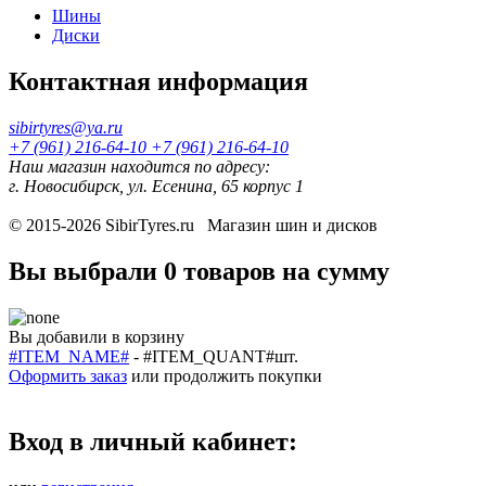
Шины
Диски
Контактная информация
sibirtyres@ya.ru
+7 (961) 216-64-10
+7 (961) 216-64-10
Наш магазин находится по адресу:
г. Новосибирск, ул. Есенина, 65 корпус 1
© 2015-2026
SibirTyres.ru
Магазин шин и дисков
Вы выбрали
0 товаров
на сумму
Вы добавили в корзину
#ITEM_NAME#
-
#ITEM_QUANT#
шт.
Оформить заказ
или
продолжить покупки
Вход в личный кабинет: