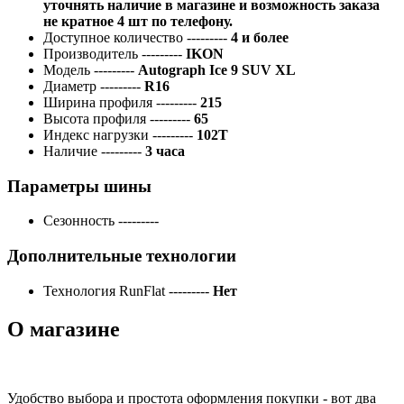
уточнять наличие в магазине и возможность заказа
не кратное 4 шт по телефону.
Доступное количество
---------
4 и более
Производитель
---------
IKON
Модель
---------
Autograph Ice 9 SUV XL
Диаметр
---------
R16
Ширина профиля
---------
215
Высота профиля
---------
65
Индекс нагрузки
---------
102T
Наличие
---------
3 часа
Параметры шины
Сезонность
---------
Дополнительные технологии
Технология RunFlat
---------
Нет
О магазине
Удобство выбора и простота оформления покупки - вот два