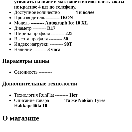
уточнять наличие в магазине и возможность заказа
не кратное 4 шт по телефону.
Доступное количество
---------
4 и более
Производитель
---------
IKON
Модель
---------
Autograph Ice 10 XL
Диаметр
---------
R17
Ширина профиля
---------
225
Высота профиля
---------
50
Индекс нагрузки
---------
98T
Наличие
---------
3 часа
Параметры шины
Сезонность
---------
Дополнительные технологии
Технология RunFlat
---------
Нет
Описание товара
---------
Та же Nokian Tyres
Hakkapeliitta 10
О магазине