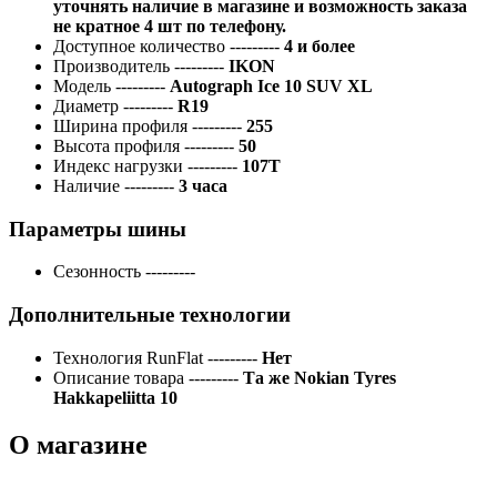
уточнять наличие в магазине и возможность заказа
не кратное 4 шт по телефону.
Доступное количество
---------
4 и более
Производитель
---------
IKON
Модель
---------
Autograph Ice 10 SUV XL
Диаметр
---------
R19
Ширина профиля
---------
255
Высота профиля
---------
50
Индекс нагрузки
---------
107T
Наличие
---------
3 часа
Параметры шины
Сезонность
---------
Дополнительные технологии
Технология RunFlat
---------
Нет
Описание товара
---------
Та же Nokian Tyres
Hakkapeliitta 10
О магазине