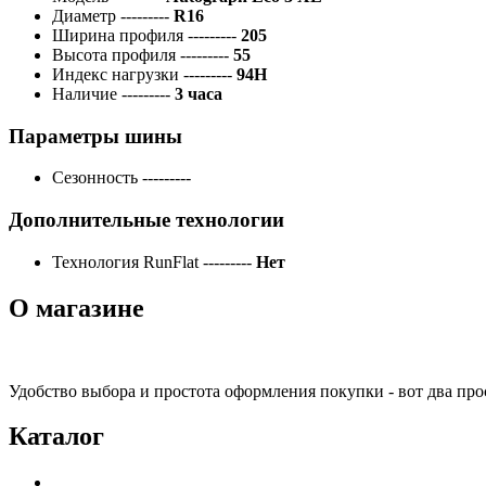
Диаметр
---------
R16
Ширина профиля
---------
205
Высота профиля
---------
55
Индекс нагрузки
---------
94H
Наличие
---------
3 часа
Параметры шины
Сезонность
---------
Дополнительные технологии
Технология RunFlat
---------
Нет
О магазине
Удобство выбора и простота оформления покупки - вот два пр
Каталог