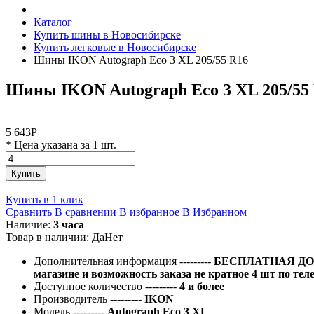
Каталог
Купить шины в Новосибирске
Купить легковые в Новосибирске
Шины IKON Autograph Eco 3 XL 205/55 R16
Шины IKON Autograph Eco 3 XL 205/55
5 643
Р
* Цена указана за 1 шт.
Купить
Купить в 1 клик
Сравнить
В сравнении
В избранное
В Избранном
Наличие:
3 часа
Товар в наличии:
Да
Нет
Дополнительная информация
---------
БЕСПЛАТНАЯ ДОС
магазине и возможность заказа не кратное 4 шт по тел
Доступное количество
---------
4 и более
Производитель
---------
IKON
Модель
---------
Autograph Eco 3 XL