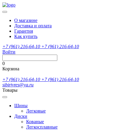
О магазине
Доставка и оплата
Гарантия
Как купить
+7 (961) 216-64-10
+7 (961) 216-64-10
Войти
0
Корзина
+7 (961) 216-64-10
+7 (961) 216-64-10
sibirtyres@ya.ru
Товары
Шины
Легковые
Диски
Кованые
Легкосплавные