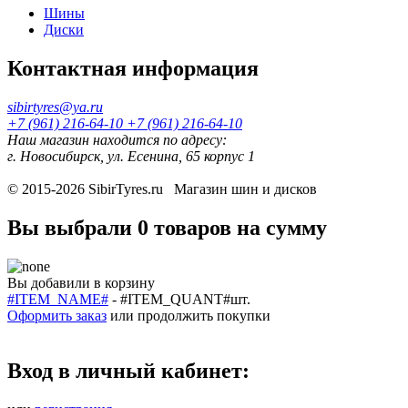
Шины
Диски
Контактная информация
sibirtyres@ya.ru
+7 (961) 216-64-10
+7 (961) 216-64-10
Наш магазин находится по адресу:
г. Новосибирск, ул. Есенина, 65 корпус 1
© 2015-2026
SibirTyres.ru
Магазин шин и дисков
Вы выбрали
0 товаров
на сумму
Вы добавили в корзину
#ITEM_NAME#
-
#ITEM_QUANT#
шт.
Оформить заказ
или
продолжить покупки
Вход в личный кабинет: