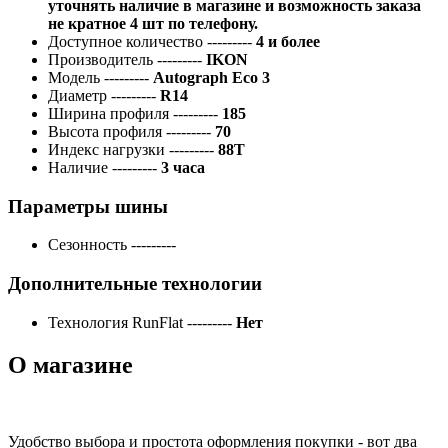
уточнять наличие в магазине и возможность заказа
не кратное 4 шт по телефону.
Доступное количество
---------
4 и более
Производитель
---------
IKON
Модель
---------
Autograph Eco 3
Диаметр
---------
R14
Ширина профиля
---------
185
Высота профиля
---------
70
Индекс нагрузки
---------
88T
Наличие
---------
3 часа
Параметры шины
Сезонность
---------
Дополнительные технологии
Технология RunFlat
---------
Нет
О магазине
Удобство выбора и простота оформления покупки - вот два