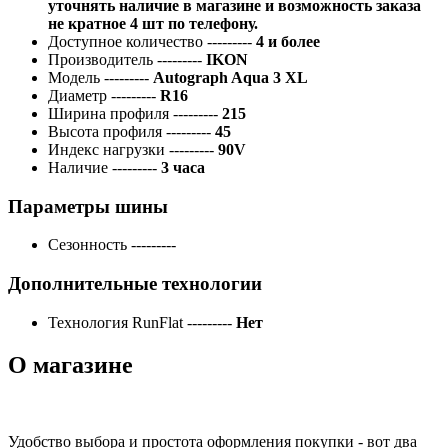
уточнять наличие в магазине и возможность заказа
не кратное 4 шт по телефону.
Доступное количество
---------
4 и более
Производитель
---------
IKON
Модель
---------
Autograph Aqua 3 XL
Диаметр
---------
R16
Ширина профиля
---------
215
Высота профиля
---------
45
Индекс нагрузки
---------
90V
Наличие
---------
3 часа
Параметры шины
Сезонность
---------
Дополнительные технологии
Технология RunFlat
---------
Нет
О магазине
Удобство выбора и простота оформления покупки - вот два