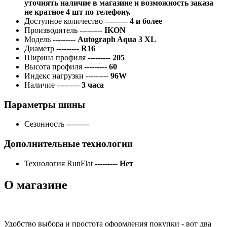
уточнять наличие в магазине и возможность заказа
не кратное 4 шт по телефону.
Доступное количество
---------
4 и более
Производитель
---------
IKON
Модель
---------
Autograph Aqua 3 XL
Диаметр
---------
R16
Ширина профиля
---------
205
Высота профиля
---------
60
Индекс нагрузки
---------
96W
Наличие
---------
3 часа
Параметры шины
Сезонность
---------
Дополнительные технологии
Технология RunFlat
---------
Нет
О магазине
Удобство выбора и простота оформления покупки - вот два