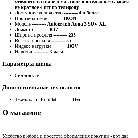
уточнять наличие в магазине и возможность заказа
не кратное 4 шт по телефону.
Доступное количество
---------
4 и более
Производитель
---------
IKON
Модель
---------
Autograph Aqua 3 SUV XL
Диаметр
---------
R17
Ширина профиля
---------
235
Высота профиля
---------
55
Индекс нагрузки
---------
103V
Наличие
---------
3 часа
Параметры шины
Сезонность
---------
Дополнительные технологии
Технология RunFlat
---------
Нет
О магазине
Удобство выбора и простота оформления покупки - вот два