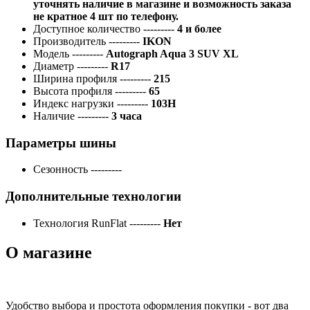
уточнять наличие в магазине и возможность заказа
не кратное 4 шт по телефону.
Доступное количество
---------
4 и более
Производитель
---------
IKON
Модель
---------
Autograph Aqua 3 SUV XL
Диаметр
---------
R17
Ширина профиля
---------
215
Высота профиля
---------
65
Индекс нагрузки
---------
103H
Наличие
---------
3 часа
Параметры шины
Сезонность
---------
Дополнительные технологии
Технология RunFlat
---------
Нет
О магазине
Удобство выбора и простота оформления покупки - вот два