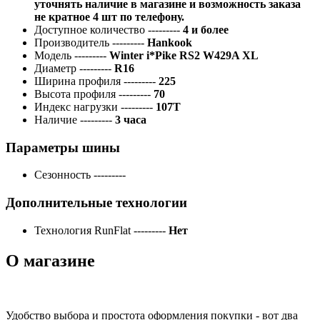
уточнять наличие в магазине и возможность заказа
не кратное 4 шт по телефону.
Доступное количество
---------
4 и более
Производитель
---------
Hankook
Модель
---------
Winter i*Pike RS2 W429A XL
Диаметр
---------
R16
Ширина профиля
---------
225
Высота профиля
---------
70
Индекс нагрузки
---------
107T
Наличие
---------
3 часа
Параметры шины
Сезонность
---------
Дополнительные технологии
Технология RunFlat
---------
Нет
О магазине
Удобство выбора и простота оформления покупки - вот два