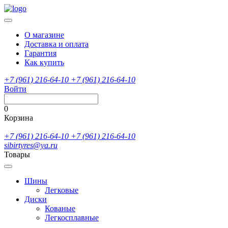
О магазине
Доставка и оплата
Гарантия
Как купить
+7 (961) 216-64-10
+7 (961) 216-64-10
Войти
0
Корзина
+7 (961) 216-64-10
+7 (961) 216-64-10
sibirtyres@ya.ru
Товары
Шины
Легковые
Диски
Кованые
Легкосплавные