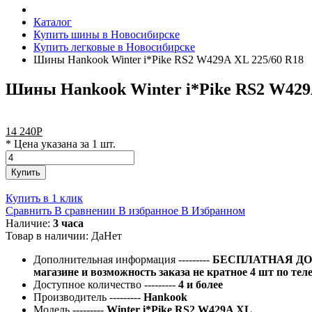
Каталог
Купить шины в Новосибирске
Купить легковые в Новосибирске
Шины Hankook Winter i*Pike RS2 W429A XL 225/60 R18
Шины Hankook Winter i*Pike RS2 W429
14 240
Р
* Цена указана за 1 шт.
Купить
Купить в 1 клик
Сравнить
В сравнении
В избранное
В Избранном
Наличие:
3 часа
Товар в наличии:
Да
Нет
Дополнительная информация
---------
БЕСПЛАТНАЯ ДОС
магазине и возможность заказа не кратное 4 шт по тел
Доступное количество
---------
4 и более
Производитель
---------
Hankook
Модель
---------
Winter i*Pike RS2 W429A XL