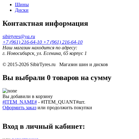
Шины
Диски
Контактная информация
sibirtyres@ya.ru
+7 (961) 216-64-10
+7 (961) 216-64-10
Наш магазин находится по адресу:
г. Новосибирск, ул. Есенина, 65 корпус 1
© 2015-2026
SibirTyres.ru
Магазин шин и дисков
Вы выбрали
0 товаров
на сумму
Вы добавили в корзину
#ITEM_NAME#
-
#ITEM_QUANT#
шт.
Оформить заказ
или
продолжить покупки
Вход в личный кабинет: