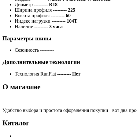
Диаметр
---------
R18
Ширина профиля
---------
225
Высота профиля
---------
60
Индекс нагрузки
---------
104T
Наличие
---------
3 часа
Параметры шины
Сезонность
---------
Дополнительные технологии
Технология RunFlat
---------
Нет
О магазине
Удобство выбора и простота оформления покупки - вот два пр
Каталог