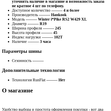
уточнять наличие в магазине и возможность заказа
не кратное 4 шт по телефону.
Доступное количество
---------
4 и более
Производитель
---------
Hankook
Модель
---------
Winter i*Pike RS2 W429 XL
Диаметр
---------
R19
Ширина профиля
---------
245
Высота профиля
---------
45
Индекс нагрузки
---------
102T
Наличие
---------
3 часа
Параметры шины
Сезонность
---------
Дополнительные технологии
Технология RunFlat
---------
Нет
О магазине
Удобство выбора и простота оформления покупки - вот два