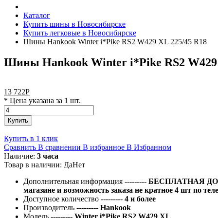
Каталог
Купить шины в Новосибирске
Купить легковые в Новосибирске
Шины Hankook Winter i*Pike RS2 W429 XL 225/45 R18
Шины Hankook Winter i*Pike RS2 W429 
13 722
Р
* Цена указана за 1 шт.
Купить
Купить в 1 клик
Сравнить
В сравнении
В избранное
В Избранном
Наличие:
3 часа
Товар в наличии:
Да
Нет
Дополнительная информация
---------
БЕСПЛАТНАЯ ДОС
магазине и возможность заказа не кратное 4 шт по тел
Доступное количество
---------
4 и более
Производитель
---------
Hankook
Модель
---------
Winter i*Pike RS2 W429 XL