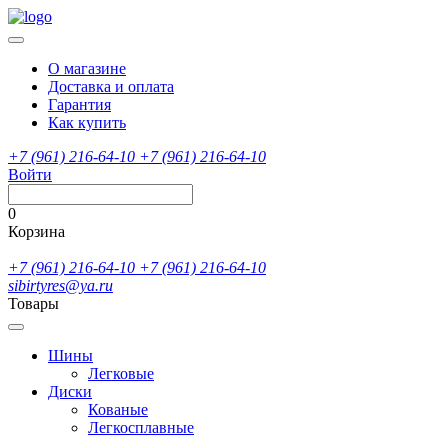
О магазине
Доставка и оплата
Гарантия
Как купить
+7 (961) 216-64-10
+7 (961) 216-64-10
Войти
0
Корзина
+7 (961) 216-64-10
+7 (961) 216-64-10
sibirtyres@ya.ru
Товары
Шины
Легковые
Диски
Кованые
Легкосплавные