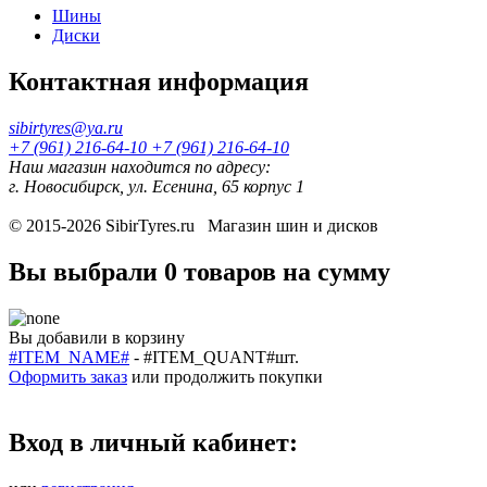
Шины
Диски
Контактная информация
sibirtyres@ya.ru
+7 (961) 216-64-10
+7 (961) 216-64-10
Наш магазин находится по адресу:
г. Новосибирск, ул. Есенина, 65 корпус 1
© 2015-2026
SibirTyres.ru
Магазин шин и дисков
Вы выбрали
0 товаров
на сумму
Вы добавили в корзину
#ITEM_NAME#
-
#ITEM_QUANT#
шт.
Оформить заказ
или
продолжить покупки
Вход в личный кабинет: