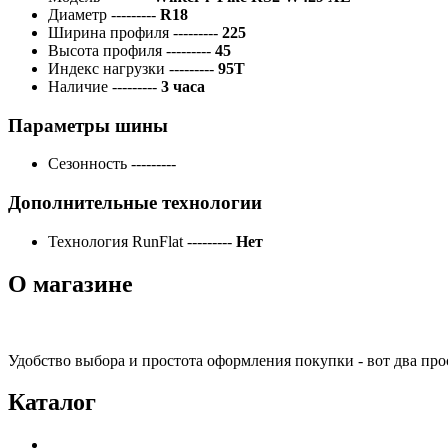
Диаметр
---------
R18
Ширина профиля
---------
225
Высота профиля
---------
45
Индекс нагрузки
---------
95T
Наличие
---------
3 часа
Параметры шины
Сезонность
---------
Дополнительные технологии
Технология RunFlat
---------
Нет
О магазине
Удобство выбора и простота оформления покупки - вот два пр
Каталог