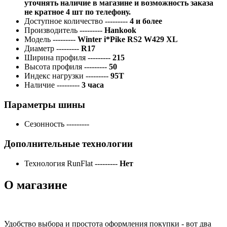
уточнять наличие в магазине и возможность заказа
не кратное 4 шт по телефону.
Доступное количество
---------
4 и более
Производитель
---------
Hankook
Модель
---------
Winter i*Pike RS2 W429 XL
Диаметр
---------
R17
Ширина профиля
---------
215
Высота профиля
---------
50
Индекс нагрузки
---------
95T
Наличие
---------
3 часа
Параметры шины
Сезонность
---------
Дополнительные технологии
Технология RunFlat
---------
Нет
О магазине
Удобство выбора и простота оформления покупки - вот два