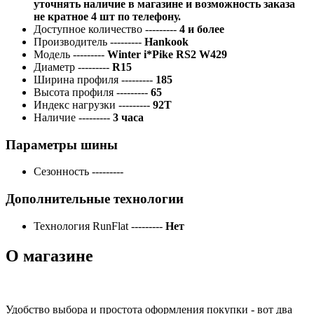
уточнять наличие в магазине и возможность заказа
не кратное 4 шт по телефону.
Доступное количество
---------
4 и более
Производитель
---------
Hankook
Модель
---------
Winter i*Pike RS2 W429
Диаметр
---------
R15
Ширина профиля
---------
185
Высота профиля
---------
65
Индекс нагрузки
---------
92T
Наличие
---------
3 часа
Параметры шины
Сезонность
---------
Дополнительные технологии
Технология RunFlat
---------
Нет
О магазине
Удобство выбора и простота оформления покупки - вот два