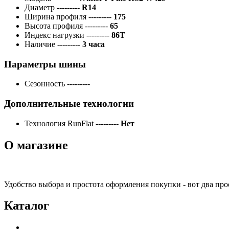
Диаметр
---------
R14
Ширина профиля
---------
175
Высота профиля
---------
65
Индекс нагрузки
---------
86T
Наличие
---------
3 часа
Параметры шины
Сезонность
---------
Дополнительные технологии
Технология RunFlat
---------
Нет
О магазине
Удобство выбора и простота оформления покупки - вот два пр
Каталог