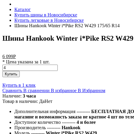
Каталог
Купить шины в Новосибирске
Купить легковые в Новосибирске
Шины Hankook Winter i*Pike RS2 W429 175/65 R14
Шины Hankook Winter i*Pike RS2 W429 
6 099
Р
* Цена указана за 1 шт.
Купить
Купить в 1 клик
Сравнить
В сравнении
В избранное
В Избранном
Наличие:
3 часа
Товар в наличии:
Да
Нет
Дополнительная информация
---------
БЕСПЛАТНАЯ ДОС
магазине и возможность заказа не кратное 4 шт по тел
Доступное количество
---------
4 и более
Производитель
---------
Hankook
Модель
---------
Winter i*Pike RS2 W429