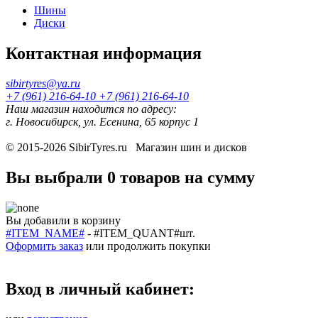
Шины
Диски
Контактная информация
sibirtyres@ya.ru
+7 (961) 216-64-10
+7 (961) 216-64-10
Наш магазин находится по адресу:
г. Новосибирск, ул. Есенина, 65 корпус 1
© 2015-2026
SibirTyres.ru
Магазин шин и дисков
Вы выбрали
0 товаров
на сумму
Вы добавили в корзину
#ITEM_NAME#
-
#ITEM_QUANT#
шт.
Оформить заказ
или
продолжить покупки
Вход в личный кабинет: