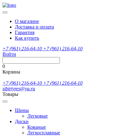
О магазине
Доставка и оплата
Гарантия
Как купить
+7 (961) 216-64-10
+7 (961) 216-64-10
Войти
0
Корзина
+7 (961) 216-64-10
+7 (961) 216-64-10
sibirtyres@ya.ru
Товары
Шины
Легковые
Диски
Кованые
Легкосплавные