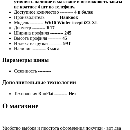
уточнять наличие в магазине и возможность заказа
не кратное 4 шт по телефону.
Доступное количество
---------
4 и более
Производитель
---------
Hankook
Модель
---------
W616 Winter i cept iZ2 XL
Диаметр
---------
R17
Ширина профиля
---------
245
Высота профиля
---------
45
Индекс нагрузки
---------
99T
Наличие
---------
3 часа
Параметры шины
Сезонность
---------
Дополнительные технологии
Технология RunFlat
---------
Нет
О магазине
Удобство выбора и простота оформления покупки - вот два