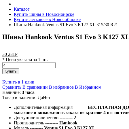
Каталог
Купить шины в Новосибирске
Купить легковые в Новосибирске
Шины Hankook Ventus S1 Evo 3 K127 XL 315/30 R21
Шины Hankook Ventus S1 Evo 3 K127 XL
30 281
Р
* Цена указана за 1 шт.
Купить
Купить в 1 клик
Сравнить
В сравнении
В избранное
В Избранном
Наличие:
3 часа
Товар в наличии:
Да
Нет
Дополнительная информация
---------
БЕСПЛАТНАЯ ДОС
магазине и возможность заказа не кратное 4 шт по тел
Доступное количество
---------
2
Производитель
---------
Hankook
Модель
---------
Ventus S1 Evo 3 K127 XL