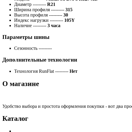
Диаметр
---------
R21
Ширина профиля
---------
315
Высота профиля
---------
30
Индекс нагрузки
---------
105Y
Наличие
---------
3 часа
Параметры шины
Сезонность
---------
Дополнительные технологии
Технология RunFlat
---------
Нет
О магазине
Удобство выбора и простота оформления покупки - вот два пр
Каталог