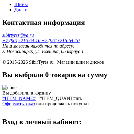
Шины
Диски
Контактная информация
sibirtyres@ya.ru
+7 (961) 216-64-10
+7 (961) 216-64-10
Наш магазин находится по адресу:
г. Новосибирск, ул. Есенина, 65 корпус 1
© 2015-2026
SibirTyres.ru
Магазин шин и дисков
Вы выбрали
0 товаров
на сумму
Вы добавили в корзину
#ITEM_NAME#
-
#ITEM_QUANT#
шт.
Оформить заказ
или
продолжить покупки
Вход в личный кабинет: