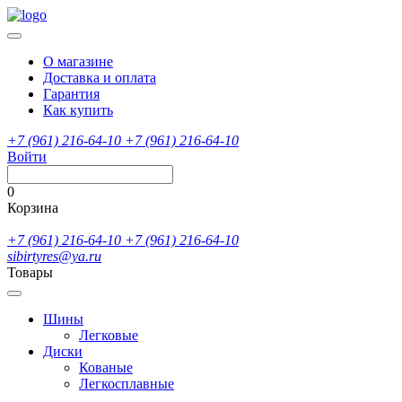
О магазине
Доставка и оплата
Гарантия
Как купить
+7 (961) 216-64-10
+7 (961) 216-64-10
Войти
0
Корзина
+7 (961) 216-64-10
+7 (961) 216-64-10
sibirtyres@ya.ru
Товары
Шины
Легковые
Диски
Кованые
Легкосплавные