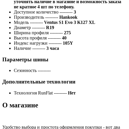
уточнять наличие в магазине и возможность заказа
не кратное 4 шт по телефону.
Доступное количество
---------
3
Производитель
---------
Hankook
Модель
---------
Ventus S1 Evo 3 K127 XL
Диаметр
---------
R19
Ширина профиля
---------
275
Высота профиля
---------
40
Индекс нагрузки
---------
105Y
Наличие
---------
3 часа
Параметры шины
Сезонность
---------
Дополнительные технологии
Технология RunFlat
---------
Нет
О магазине
Удобство выбора и простота оформления покупки - вот два