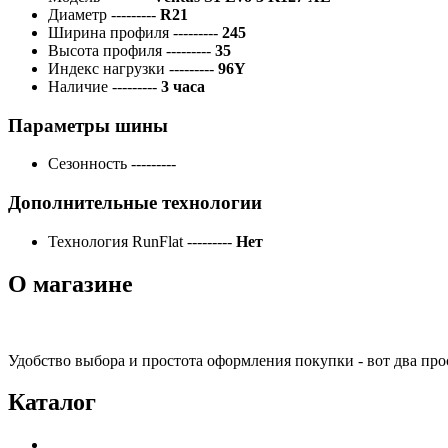
Диаметр
---------
R21
Ширина профиля
---------
245
Высота профиля
---------
35
Индекс нагрузки
---------
96Y
Наличие
---------
3 часа
Параметры шины
Сезонность
---------
Дополнительные технологии
Технология RunFlat
---------
Нет
О магазине
Удобство выбора и простота оформления покупки - вот два пр
Каталог