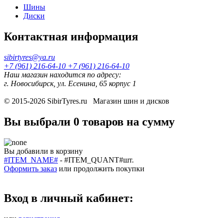
Шины
Диски
Контактная информация
sibirtyres@ya.ru
+7 (961) 216-64-10
+7 (961) 216-64-10
Наш магазин находится по адресу:
г. Новосибирск, ул. Есенина, 65 корпус 1
© 2015-2026
SibirTyres.ru
Магазин шин и дисков
Вы выбрали
0 товаров
на сумму
Вы добавили в корзину
#ITEM_NAME#
-
#ITEM_QUANT#
шт.
Оформить заказ
или
продолжить покупки
Вход в личный кабинет: