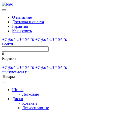
О магазине
Доставка и оплата
Гарантия
Как купить
+7 (961) 216-64-10
+7 (961) 216-64-10
Войти
0
Корзина
+7 (961) 216-64-10
+7 (961) 216-64-10
sibirtyres@ya.ru
Товары
Шины
Легковые
Диски
Кованые
Легкосплавные