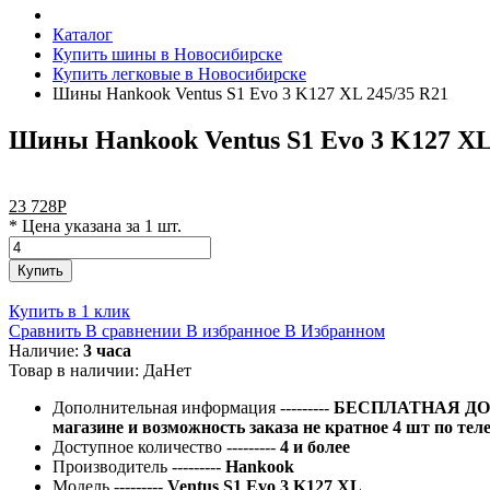
Каталог
Купить шины в Новосибирске
Купить легковые в Новосибирске
Шины Hankook Ventus S1 Evo 3 K127 XL 245/35 R21
Шины Hankook Ventus S1 Evo 3 K127 XL
23 728
Р
* Цена указана за 1 шт.
Купить
Купить в 1 клик
Сравнить
В сравнении
В избранное
В Избранном
Наличие:
3 часа
Товар в наличии:
Да
Нет
Дополнительная информация
---------
БЕСПЛАТНАЯ ДОС
магазине и возможность заказа не кратное 4 шт по тел
Доступное количество
---------
4 и более
Производитель
---------
Hankook
Модель
---------
Ventus S1 Evo 3 K127 XL