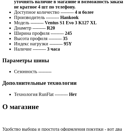
уточнять наличие в магазине и возможность заказа
не кратное 4 шт по телефону.
Доступное количество
---------
4 и более
Производитель
---------
Hankook
Модель
---------
Ventus S1 Evo 3 K127 XL
Диаметр
---------
R20
Ширина профиля
---------
245
Высота профиля
---------
35
Индекс нагрузки
---------
95Y
Наличие
---------
3 часа
Параметры шины
Сезонность
---------
Дополнительные технологии
Технология RunFlat
---------
Нет
О магазине
Удобство выбора и простота оформления покупки - вот два