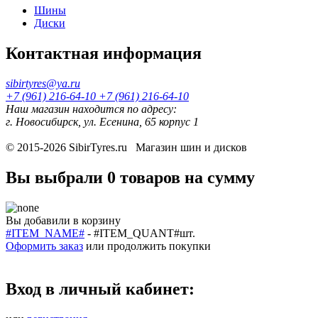
Шины
Диски
Контактная информация
sibirtyres@ya.ru
+7 (961) 216-64-10
+7 (961) 216-64-10
Наш магазин находится по адресу:
г. Новосибирск, ул. Есенина, 65 корпус 1
© 2015-2026
SibirTyres.ru
Магазин шин и дисков
Вы выбрали
0 товаров
на сумму
Вы добавили в корзину
#ITEM_NAME#
-
#ITEM_QUANT#
шт.
Оформить заказ
или
продолжить покупки
Вход в личный кабинет: