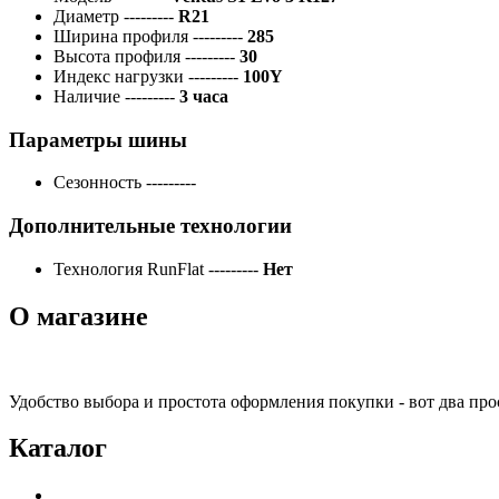
Диаметр
---------
R21
Ширина профиля
---------
285
Высота профиля
---------
30
Индекс нагрузки
---------
100Y
Наличие
---------
3 часа
Параметры шины
Сезонность
---------
Дополнительные технологии
Технология RunFlat
---------
Нет
О магазине
Удобство выбора и простота оформления покупки - вот два пр
Каталог