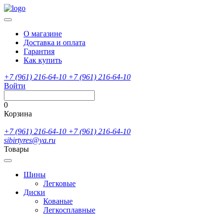
О магазине
Доставка и оплата
Гарантия
Как купить
+7 (961) 216-64-10
+7 (961) 216-64-10
Войти
0
Корзина
+7 (961) 216-64-10
+7 (961) 216-64-10
sibirtyres@ya.ru
Товары
Шины
Легковые
Диски
Кованые
Легкосплавные