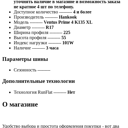
уточнять наличие в магазине и возможность заказа
не кратное 4 шт по телефону.
Доступное количество
---------
4 и более
Производитель
---------
Hankook
Модель
---------
Ventus Prime 4 K135 XL
Диаметр
---------
R17
Ширина профиля
---------
225
Высота профиля
---------
55
Индекс нагрузки
---------
101W
Наличие
---------
3 часа
Параметры шины
Сезонность
---------
Дополнительные технологии
Технология RunFlat
---------
Нет
О магазине
Удобство выбора и простота оформления покупки - вот два