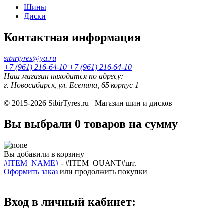
Шины
Диски
Контактная информация
sibirtyres@ya.ru
+7 (961) 216-64-10
+7 (961) 216-64-10
Наш магазин находится по адресу:
г. Новосибирск, ул. Есенина, 65 корпус 1
© 2015-2026
SibirTyres.ru
Магазин шин и дисков
Вы выбрали
0 товаров
на сумму
Вы добавили в корзину
#ITEM_NAME#
-
#ITEM_QUANT#
шт.
Оформить заказ
или
продолжить покупки
Вход в личный кабинет: