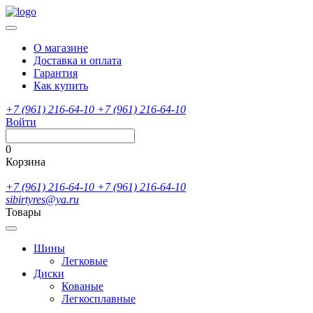
О магазине
Доставка и оплата
Гарантия
Как купить
+7 (961) 216-64-10
+7 (961) 216-64-10
Войти
0
Корзина
+7 (961) 216-64-10
+7 (961) 216-64-10
sibirtyres@ya.ru
Товары
Шины
Легковые
Диски
Кованые
Легкосплавные