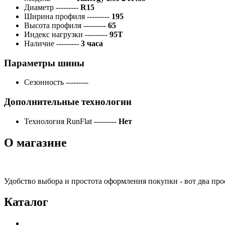
Диаметр
---------
R15
Ширина профиля
---------
195
Высота профиля
---------
65
Индекс нагрузки
---------
95T
Наличие
---------
3 часа
Параметры шины
Сезонность
---------
Дополнительные технологии
Технология RunFlat
---------
Нет
О магазине
Удобство выбора и простота оформления покупки - вот два пр
Каталог