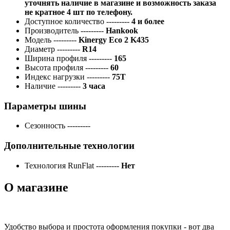
уточнять наличие в магазине и возможность заказа
не кратное 4 шт по телефону.
Доступное количество
---------
4 и более
Производитель
---------
Hankook
Модель
---------
Kinergy Eco 2 K435
Диаметр
---------
R14
Ширина профиля
---------
165
Высота профиля
---------
60
Индекс нагрузки
---------
75T
Наличие
---------
3 часа
Параметры шины
Сезонность
---------
Дополнительные технологии
Технология RunFlat
---------
Нет
О магазине
Удобство выбора и простота оформления покупки - вот два