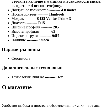
уточнять наличие в магазине и возможность заказа
не кратное 4 шт по телефону.
Доступное количество
---------
4 и более
Производитель
---------
Hankook
Модель
---------
K125 Ventus Prime 3
Диаметр
---------
R15
Ширина профиля
---------
205
Высота профиля
---------
65
Индекс нагрузки
---------
94H
Наличие
---------
3 часа
Параметры шины
Сезонность
---------
Дополнительные технологии
Технология RunFlat
---------
Нет
О магазине
Удобство выбора и простота оформления покупки - вот два