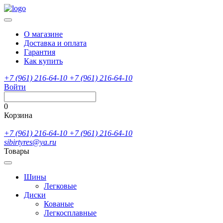
О магазине
Доставка и оплата
Гарантия
Как купить
+7 (961) 216-64-10
+7 (961) 216-64-10
Войти
0
Корзина
+7 (961) 216-64-10
+7 (961) 216-64-10
sibirtyres@ya.ru
Товары
Шины
Легковые
Диски
Кованые
Легкосплавные