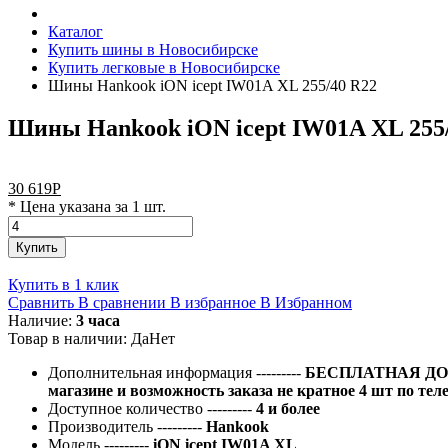
Каталог
Купить шины в Новосибирске
Купить легковые в Новосибирске
Шины Hankook iON icept IW01A XL 255/40 R22
Шины Hankook iON icept IW01A XL 255
30 619
Р
* Цена указана за 1 шт.
Купить
Купить в 1 клик
Сравнить
В сравнении
В избранное
В Избранном
Наличие:
3 часа
Товар в наличии:
Да
Нет
Дополнительная информация
---------
БЕСПЛАТНАЯ ДОС
магазине и возможность заказа не кратное 4 шт по тел
Доступное количество
---------
4 и более
Производитель
---------
Hankook
Модель
---------
iON icept IW01A XL