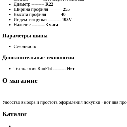
Диаметр
---------
R22
Ширина профиля
---------
255
Высота профиля
---------
40
Индекс нагрузки
---------
103V
Наличие
---------
3 часа
Параметры шины
Сезонность
---------
Дополнительные технологии
Технология RunFlat
---------
Нет
О магазине
Удобство выбора и простота оформления покупки - вот два пр
Каталог