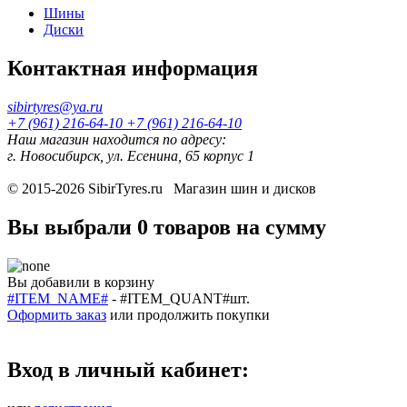
Шины
Диски
Контактная информация
sibirtyres@ya.ru
+7 (961) 216-64-10
+7 (961) 216-64-10
Наш магазин находится по адресу:
г. Новосибирск, ул. Есенина, 65 корпус 1
© 2015-2026
SibirTyres.ru
Магазин шин и дисков
Вы выбрали
0 товаров
на сумму
Вы добавили в корзину
#ITEM_NAME#
-
#ITEM_QUANT#
шт.
Оформить заказ
или
продолжить покупки
Вход в личный кабинет: