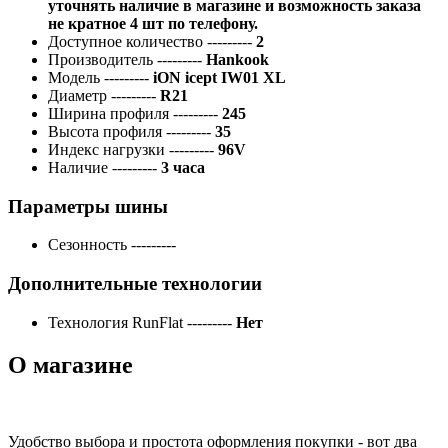
уточнять наличие в магазине и возможность заказа
не кратное 4 шт по телефону.
Доступное количество
---------
2
Производитель
---------
Hankook
Модель
---------
iON icept IW01 XL
Диаметр
---------
R21
Ширина профиля
---------
245
Высота профиля
---------
35
Индекс нагрузки
---------
96V
Наличие
---------
3 часа
Параметры шины
Сезонность
---------
Дополнительные технологии
Технология RunFlat
---------
Нет
О магазине
Удобство выбора и простота оформления покупки - вот два