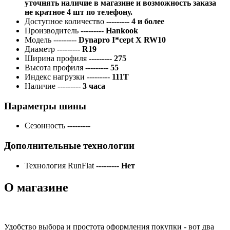
уточнять наличие в магазине и возможность заказа
не кратное 4 шт по телефону.
Доступное количество
---------
4 и более
Производитель
---------
Hankook
Модель
---------
Dynapro I*cept X RW10
Диаметр
---------
R19
Ширина профиля
---------
275
Высота профиля
---------
55
Индекс нагрузки
---------
111T
Наличие
---------
3 часа
Параметры шины
Сезонность
---------
Дополнительные технологии
Технология RunFlat
---------
Нет
О магазине
Удобство выбора и простота оформления покупки - вот два