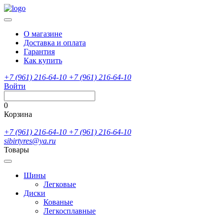
О магазине
Доставка и оплата
Гарантия
Как купить
+7 (961) 216-64-10
+7 (961) 216-64-10
Войти
0
Корзина
+7 (961) 216-64-10
+7 (961) 216-64-10
sibirtyres@ya.ru
Товары
Шины
Легковые
Диски
Кованые
Легкосплавные