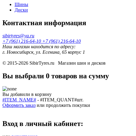
Шины
Диски
Контактная информация
sibirtyres@ya.ru
+7 (961) 216-64-10
+7 (961) 216-64-10
Наш магазин находится по адресу:
г. Новосибирск, ул. Есенина, 65 корпус 1
© 2015-2026
SibirTyres.ru
Магазин шин и дисков
Вы выбрали
0 товаров
на сумму
Вы добавили в корзину
#ITEM_NAME#
-
#ITEM_QUANT#
шт.
Оформить заказ
или
продолжить покупки
Вход в личный кабинет: