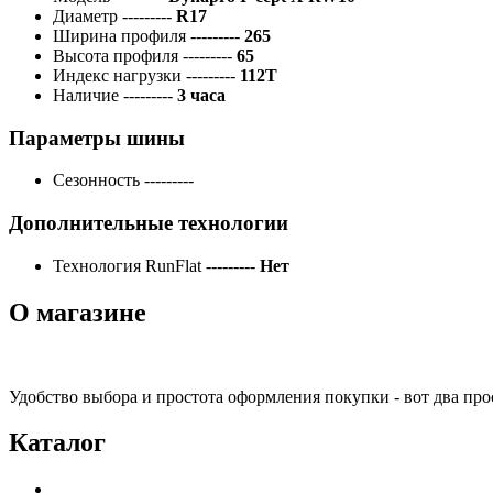
Диаметр
---------
R17
Ширина профиля
---------
265
Высота профиля
---------
65
Индекс нагрузки
---------
112T
Наличие
---------
3 часа
Параметры шины
Сезонность
---------
Дополнительные технологии
Технология RunFlat
---------
Нет
О магазине
Удобство выбора и простота оформления покупки - вот два пр
Каталог