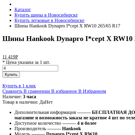
Каталог
Купить шины в Новосибирске
Купить легковые в Новосибирске
Шины Hankook Dynapro I*cept X RW10 265/65 R17
Шины Hankook Dynapro I*cept X RW10 
11 419
Р
* Цена указана за 1 шт.
Купить
Купить в 1 клик
Сравнить
В сравнении
В избранное
В Избранном
Наличие:
3 часа
Товар в наличии:
Да
Нет
Дополнительная информация
---------
БЕСПЛАТНАЯ ДОС
магазине и возможность заказа не кратное 4 шт по тел
Доступное количество
---------
4 и более
Производитель
---------
Hankook
Модель
---------
Dynapro I*cept X RW10