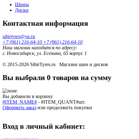
Шины
Диски
Контактная информация
sibirtyres@ya.ru
+7 (961) 216-64-10
+7 (961) 216-64-10
Наш магазин находится по адресу:
г. Новосибирск, ул. Есенина, 65 корпус 1
© 2015-2026
SibirTyres.ru
Магазин шин и дисков
Вы выбрали
0 товаров
на сумму
Вы добавили в корзину
#ITEM_NAME#
-
#ITEM_QUANT#
шт.
Оформить заказ
или
продолжить покупки
Вход в личный кабинет: