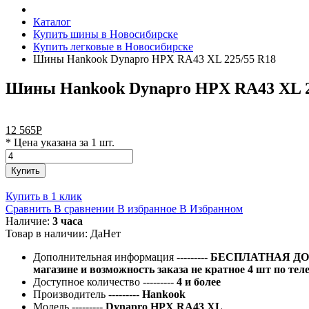
Каталог
Купить шины в Новосибирске
Купить легковые в Новосибирске
Шины Hankook Dynapro HPX RA43 XL 225/55 R18
Шины Hankook Dynapro HPX RA43 XL 2
12 565
Р
* Цена указана за 1 шт.
Купить
Купить в 1 клик
Сравнить
В сравнении
В избранное
В Избранном
Наличие:
3 часа
Товар в наличии:
Да
Нет
Дополнительная информация
---------
БЕСПЛАТНАЯ ДОС
магазине и возможность заказа не кратное 4 шт по тел
Доступное количество
---------
4 и более
Производитель
---------
Hankook
Модель
---------
Dynapro HPX RA43 XL