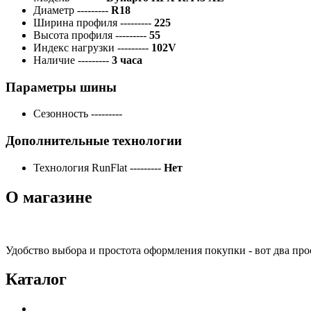
Диаметр
---------
R18
Ширина профиля
---------
225
Высота профиля
---------
55
Индекс нагрузки
---------
102V
Наличие
---------
3 часа
Параметры шины
Сезонность
---------
Дополнительные технологии
Технология RunFlat
---------
Нет
О магазине
Удобство выбора и простота оформления покупки - вот два пр
Каталог