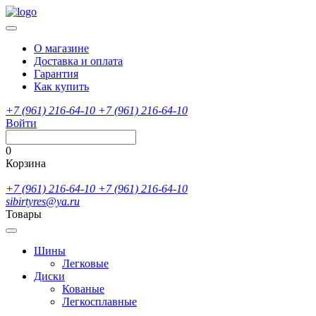
О магазине
Доставка и оплата
Гарантия
Как купить
+7 (961) 216-64-10
+7 (961) 216-64-10
Войти
0
Корзина
+7 (961) 216-64-10
+7 (961) 216-64-10
sibirtyres@ya.ru
Товары
Шины
Легковые
Диски
Кованые
Легкосплавные