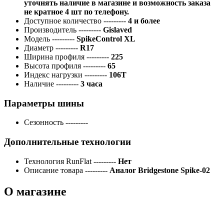
уточнять наличие в магазине и возможность заказа
не кратное 4 шт по телефону.
Доступное количество
---------
4 и более
Производитель
---------
Gislaved
Модель
---------
SpikeControl XL
Диаметр
---------
R17
Ширина профиля
---------
225
Высота профиля
---------
65
Индекс нагрузки
---------
106T
Наличие
---------
3 часа
Параметры шины
Сезонность
---------
Дополнительные технологии
Технология RunFlat
---------
Нет
Описание товара
---------
Аналог Bridgestone Spike-02
О магазине