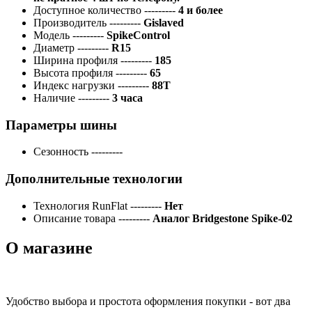
Доступное количество
---------
4 и более
Производитель
---------
Gislaved
Модель
---------
SpikeControl
Диаметр
---------
R15
Ширина профиля
---------
185
Высота профиля
---------
65
Индекс нагрузки
---------
88T
Наличие
---------
3 часа
Параметры шины
Сезонность
---------
Дополнительные технологии
Технология RunFlat
---------
Нет
Описание товара
---------
Аналог Bridgestone Spike-02
О магазине
Удобство выбора и простота оформления покупки - вот два