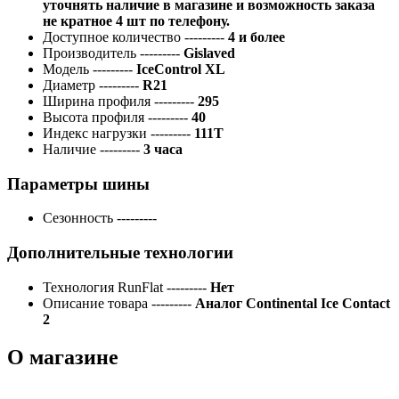
уточнять наличие в магазине и возможность заказа
не кратное 4 шт по телефону.
Доступное количество
---------
4 и более
Производитель
---------
Gislaved
Модель
---------
IceControl XL
Диаметр
---------
R21
Ширина профиля
---------
295
Высота профиля
---------
40
Индекс нагрузки
---------
111T
Наличие
---------
3 часа
Параметры шины
Сезонность
---------
Дополнительные технологии
Технология RunFlat
---------
Нет
Описание товара
---------
Аналог Continental Ice Contact
2
О магазине