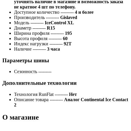
уточнять наличие в магазине и возможность заказа
не кратное 4 шт по телефону.
Доступное количество
---------
4 и более
Производитель
---------
Gislaved
Модель
---------
IceControl XL
Диаметр
---------
R15
Ширина профиля
---------
195
Высота профиля
---------
60
Индекс нагрузки
---------
92T
Наличие
---------
3 часа
Параметры шины
Сезонность
---------
Дополнительные технологии
Технология RunFlat
---------
Нет
Описание товара
---------
Аналог Continental Ice Contact
2
О магазине