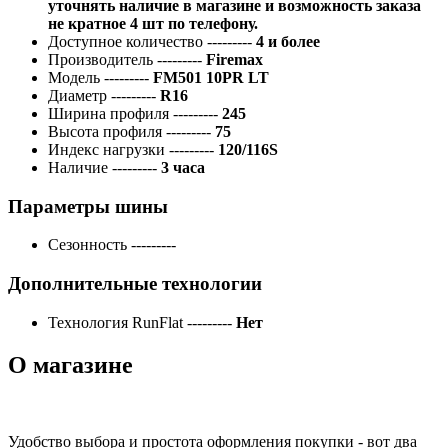
уточнять наличие в магазине и возможность заказа
не кратное 4 шт по телефону.
Доступное количество
---------
4 и более
Производитель
---------
Firemax
Модель
---------
FM501 10PR LT
Диаметр
---------
R16
Ширина профиля
---------
245
Высота профиля
---------
75
Индекс нагрузки
---------
120/116S
Наличие
---------
3 часа
Параметры шины
Сезонность
---------
Дополнительные технологии
Технология RunFlat
---------
Нет
О магазине
Удобство выбора и простота оформления покупки - вот два