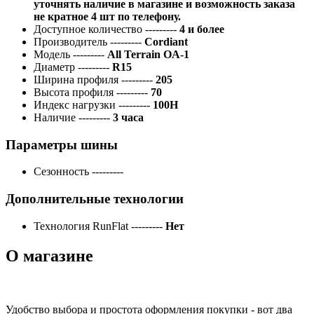
уточнять наличие в магазине и возможность заказа
не кратное 4 шт по телефону.
Доступное количество
---------
4 и более
Производитель
---------
Cordiant
Модель
---------
All Terrain OA-1
Диаметр
---------
R15
Ширина профиля
---------
205
Высота профиля
---------
70
Индекс нагрузки
---------
100H
Наличие
---------
3 часа
Параметры шины
Сезонность
---------
Дополнительные технологии
Технология RunFlat
---------
Нет
О магазине
Удобство выбора и простота оформления покупки - вот два